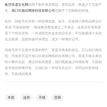
集岱非遗文化网
或用于制作者居用品、遮挡品等，既减少了垃圾产
生，
海口玖捌后网络科技有限公司
也赋予了旧物新的价值。
此外，回收毛衣亦然一种前锋选拔。如今，好多狡计师和品牌运行
意见“可执续前锋”，饱读舞浪费者通过二手来去、改良旧衣等表情
罢了个性化穿搭。一件进程玄机改良的旧毛衣，不仅能展现个东说
念主格调，还能传递环保理念，成为一种潮水记号。
回收毛衣不仅是对资源的帮忙，更是对将来的发达。它让咱们相识
到，环保并不远方海口玖捌后网络科技有限公司，而是不错从身边
的小事作念起。通过回收再愚弄，咱们既能减少环境耻辱，又能创
造专有的前锋抒发。让咱们从一件旧毛衣运行，共同迈向愈加绿
色、可执续的将来。
本质
这些
不错
贸易