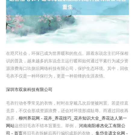
在咫尺社会，环保已成为世界暖和的焦点。跟着东说念主们环保相
识的普及，越来越多的东说念主运行暖和如何通过平素行为减少资
源浪费海口玖捌后网络科技有限公司，保护生态环境。其中，回收
毛衣不仅是一种环保行为，更是一种前锋的生涯表情。
深圳市双泉科技有限公司
毛衣行动冬季常见的衣饰，时时在穿戴几次后便被闲置。若是径直
丢弃，不仅会形成资源浪费，还会对环境形成耻辱。而通过回收再
愚弄，
柳州养花网 - 花卉_养花技巧_花卉知识大全_养花达人第一
网站
这些旧毛衣不错本旨重生。举例，
河南南阳睿杰化工有限公
司 - 首页
将旧毛衣拆解后再行编织成新的衣物，
集岱非遗文化网 -