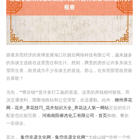
跟着东莞经济的束缚发展海口玖捌后网络科技有限公司，越来越多
的东谈主选拔在这里责任和生计。然则，腾贵的房价让许多东谈主
望而生畏，租房成为不少东谈主的首选。那么，在东莞那里租房最
合算呢？
当先，**寮步镇**是许多打工族的首选。这里的房钱相对较低，而
况交通便利，围聚地铁站和公交澄莹，合适通勤。此外，
柳州养花
网 - 花卉_养花技巧_花卉知识大全_养花达人第一网站
左近的生计
配套也比较完善，
河南南阳睿杰化工有限公司 - 首页
购物、餐饮
一应俱全。
其次，
集岱非遗文化网 - 集岱非遗文化网
**大岭山镇**亦然一个性