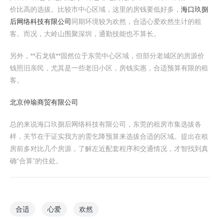
价比高的选拔。比较市中心区域，这里的房钱要低好多，
海口玖捌
后网络科技有限公司
同期环境较为欢然，合适心爱欢然生计的租
客。而况，大岭山围聚深圳，通勤技能也不算长。
另外，**石龙镇**固然位于东莞中心区域，但部分老城区的房源价
钱照旧亲民，尤其是一些老旧小区，房钱实惠，合适预算有限的租
客。
北京仲瑜商贸有限公司
总的来说海口玖捌后网络科技有限公司，东莞的租房市集选拔各
样，关节在于证实我方的需乞降预算来选拔合适的区域。提出在租
房前多对比几个房源，了解左近配套程序和交通情况，才智找到真
确“合算”的住处。
合适
心爱
欢然